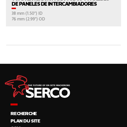
DE PANELES DE INTERCAMBIADORES
38 mm (1.50") ID
CONTÁCTENOS
76 mm (2.99") OD
RECHERCHE
PLAN DU SITE