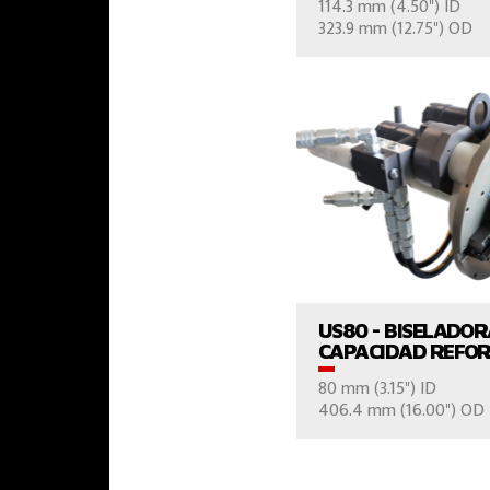
114.3 mm (4.50") ID
CONTÁCTE
323.9 mm (12.75") OD
VER EL PROD
US80 - BISELADO
CAPACIDAD REFO
80 mm (3.15") ID
406.4 mm (16.00") OD
CONTÁCTE