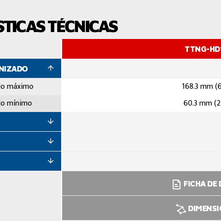
TICAS TÉCNICAS
TTNG-HD
ANIZADO
do máximo
168.3 mm (6
do mínimo
60.3 mm (2
FICHA DE
DIMENS