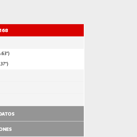
168
.63")
.37")
 DATOS
IONES