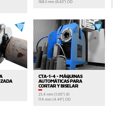
168.3 mm (6.63") OD
NOS
CONTÁCTENOS
UCTO
VER EL PRODUCTO
RA
CTA-1-4 - MÁQUINAS
RZADA
AUTOMÁTICAS PARA
CORTAR Y BISELAR
25.4 mm (1.00") ID
NOS
CONTÁCTENOS
114 mm (4.49") OD