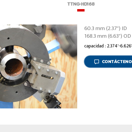
TTNG-HD168
60.3 mm (2.37") ID
168.3 mm (6.63") OD
capacidad : 2.374'-6.62
CONTÁCTENO