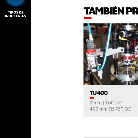
TAMBIÉN P
TIPOS DE
INDUSTRIAS
VER EL PROD
TU400
0 mm (0.00") ID
CONTÁCTE
400 mm (15.75") OD