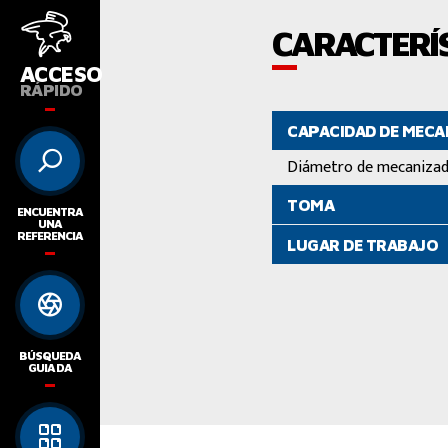
CARACTERÍS
ACCESO
RÁPIDO
CAPACIDAD DE MEC
Diámetro de mecaniza
TOMA
ENCUENTRA
UNA
REFERENCIA
LUGAR DE TRABAJO
BÚSQUEDA
GUIADA