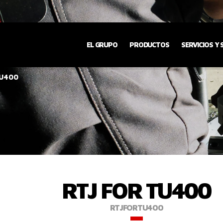
EL GRUPO
PRODUCTOS
SERVICIOS Y
TU400
RTJ FOR TU400
RTJFORTU400