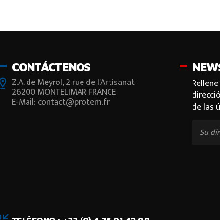
CONTÁCTENOS
NEW
Z.A. de Meyrol, 2 rue de l'Artisanat
Rellene
26200 MONTELIMAR FRANCE
direcci
E-Mail: contact@protem.fr
de las 
TELÉFONO : +33 (0) 4 75 01 42 98