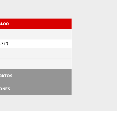
U400
.75")
 DATOS
IONES