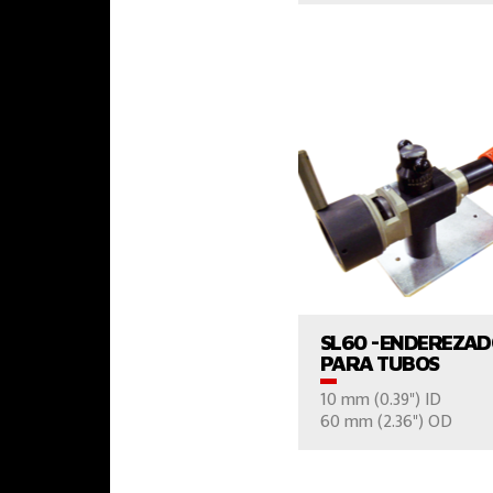
CONTÁCTE
VER EL PROD
SL60 -ENDEREZA
PARA TUBOS
10 mm (0.39") ID
CONTÁCTE
60 mm (2.36") OD