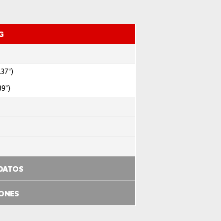
G
.37")
39")
 DATOS
IONES