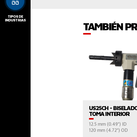
TIPOS DE
INDUSTRIAS
TAMBIÉN P
VER EL PROD
US25CH - BISELAD
TOMA INTERIOR
12.5 mm (0.49") ID
120 mm (4.72") OD