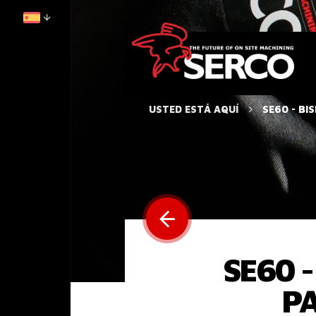
USTED ESTÁ AQUÍ
SE60 - B
SE60 
PA