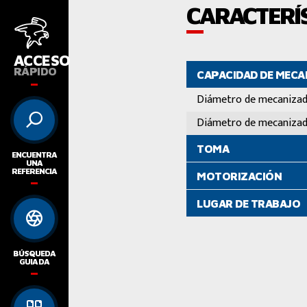
CARACTERÍS
ACCESO
RÁPIDO
CAPACIDAD DE MEC
Diámetro de mecaniza
Diámetro de mecaniza
TOMA
ENCUENTRA
UNA
REFERENCIA
MOTORIZACIÓN
LUGAR DE TRABAJO
BÚSQUEDA
GUIADA