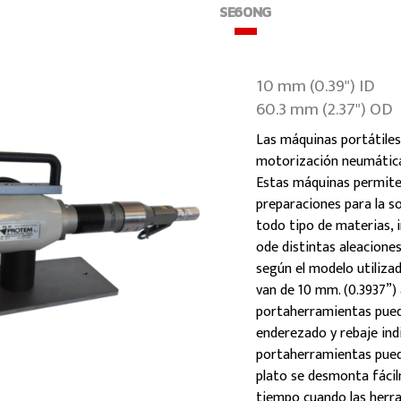
SE60NG
10 mm (0.39") ID
60.3 mm (2.37") OD
Las máquinas portátile
motorización neumática o
Estas máquinas permite
preparaciones para la s
todo tipo de materias, i
ode distintas aleacione
según el modelo utiliza
van de 10 mm. (0.3937”) 
portaherramientas puede
enderezado y rebaje ind
portaherramientas puede
plato se desmonta fáci
tiempo cuando las herra