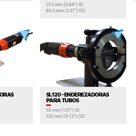
21.3 mm (0.84") ID
NOS
CONTÁCTENOS
60.3 mm (2.37") OD
UCTO
VER EL PRODUCTO
DORAS
SL120 -ENDEREZADORAS
PARA TUBOS
50 mm (1.97") ID
NOS
CONTÁCTENOS
120 mm (4.72") OD