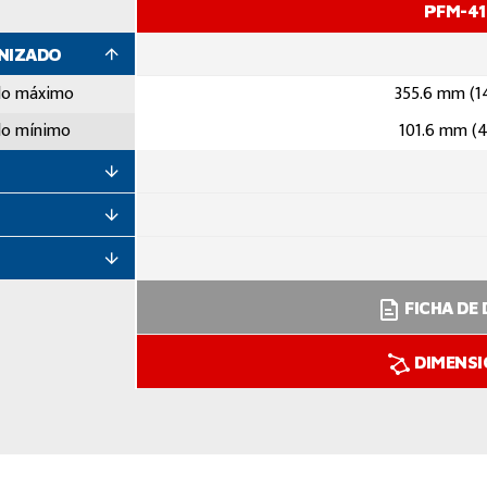
PFM-4
ANIZADO
do máximo
355.6 mm (1
do mínimo
101.6 mm (4
FICHA DE
DIMENS