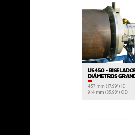
VER EL PROD
US450 - BISELAD
DIÁMETROS GRAN
457 mm (17.99") ID
CONTÁCTE
914 mm (35.98") OD