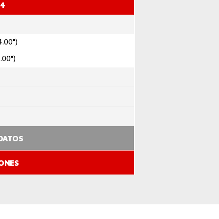
14
4.00")
.00")
 DATOS
IONES