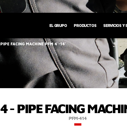
EL GRUPO
PRODUCTOS
SERVICIOS Y
 PIPE FACING MACHINE PFM 4'-14'
4 - PIPE FACING MACHIN
PFM-414