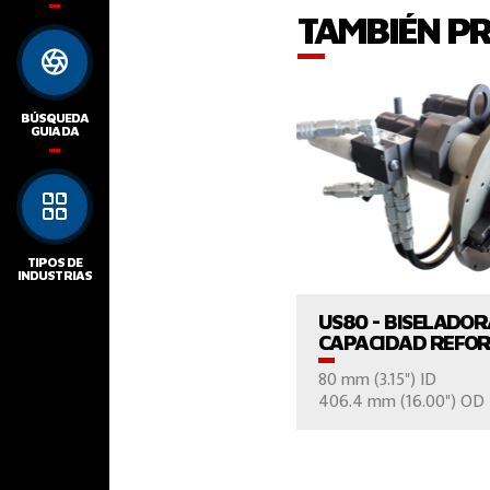
TAMBIÉN P
BÚSQUEDA
GUIADA
VER EL PROD
TIPOS DE
INDUSTRIAS
US80 - BISELADO
CAPACIDAD REFO
80 mm (3.15") ID
406.4 mm (16.00") OD
CONTÁCTE