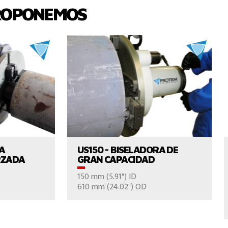
ROPONEMOS
UCTO
VER EL PRODUCTO
RA
US150 - BISELADORA DE
RZADA
GRAN CAPACIDAD
150 mm (5.91") ID
610 mm (24.02") OD
NOS
CONTÁCTENOS