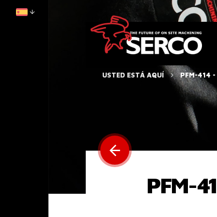
USTED ESTÁ AQUÍ
PFM-414 -
PFM-41