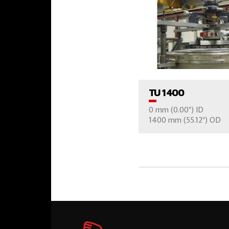
VER EL PROD
TU 1400
0 mm (0.00") ID
CONTÁCTE
1400 mm (55.12") OD