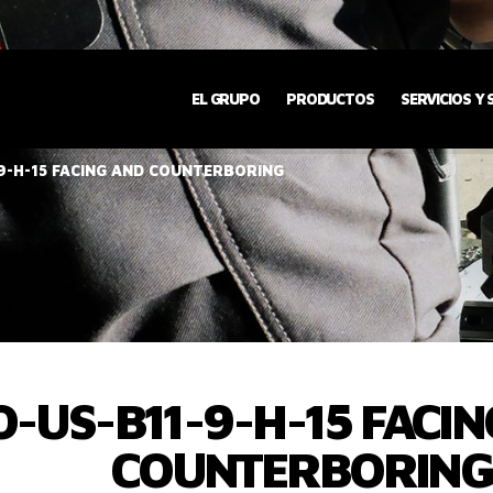
EL GRUPO
PRODUCTOS
SERVICIOS Y
9-H-15 FACING AND COUNTERBORING
O-US-B11-9-H-15 FACI
COUNTERBORING