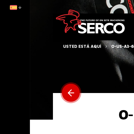
USTED ESTÁ AQUÍ
O-US-A3-6
O-