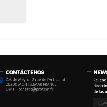
NOS
CONTÁCTENOS
NEW
Z.A. de Meyrol, 2 rue de l'Artisanat
Rellene
26200 MONTELIMAR FRANCE
direcci
E-Mail: contact@protem.fr
de las 