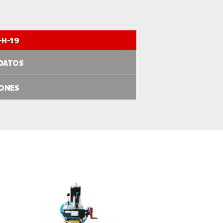
-H-19
 DATOS
IONES