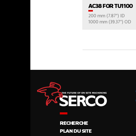
AC38 FOR TU1100
200 mm (7.87") ID
CONTÁCTE
1000 mm (39.37") OD
RECHERCHE
PLAN DU SITE