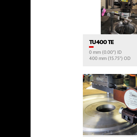
VER EL PROD
TU400 TE
0 mm (0.00") ID
CONTÁCTE
400 mm (15.75") OD
VER EL PROD