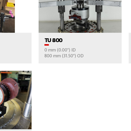
UCTO
VER EL PRODUCTO
TU 800
0 mm (0.00") ID
NOS
CONTÁCTENOS
800 mm (31.50") OD
UCTO