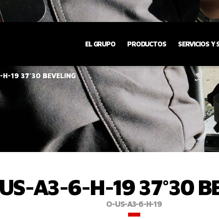
EL GRUPO
PRODUCTOS
SERVICIOS Y
-H-19 37°30 BEVELING
US-A3-6-H-19 37°30 B
O-US-A3-6-H-19