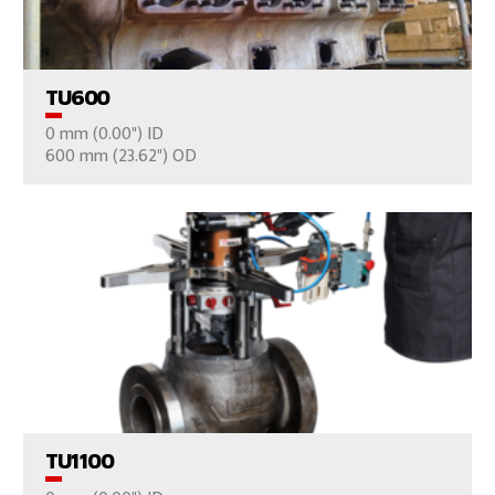
TU600
0 mm (0.00") ID
CONTÁCTENOS
600 mm (23.62") OD
VER EL PRODUCTO
TU1100