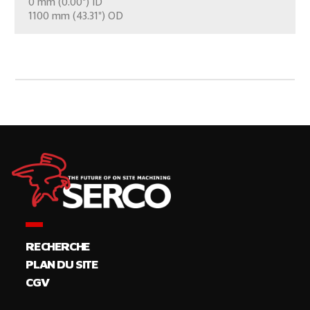
0 mm (0.00") ID
CONTÁCTENOS
1100 mm (43.31") OD
RECHERCHE
PLAN DU SITE
CGV