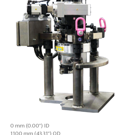
0 mm (0.00") ID
1100 mm (43.31") OD