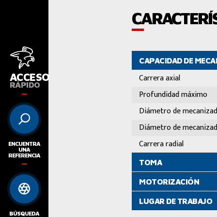
CARACTERÍS
CAPACIDAD DE MEC
ACCESO
Carrera axial
RÁPIDO
Profundidad máximo
Diámetro de mecaniza
Diámetro de mecaniza
Carrera radial
ENCUENTRA
UNA
REFERENCIA
TOMA
MOTORIZACIÓN
LUGAR DE TRABAJO
BÚSQUEDA