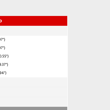
0
97")
97")
.55")
.37")
94")