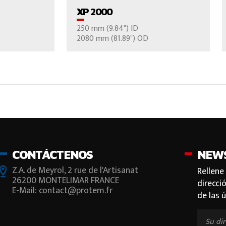
XP 2000
250 mm (9.84") ID
NOS
CONTÁCTENOS
2080 mm (81.89") OD
CONTÁCTENOS
NEW
Z.A. de Meyrol, 2 rue de l'Artisanat
Rellene
26200 MONTELIMAR FRANCE
direcci
E-Mail: contact@protem.fr
de las 