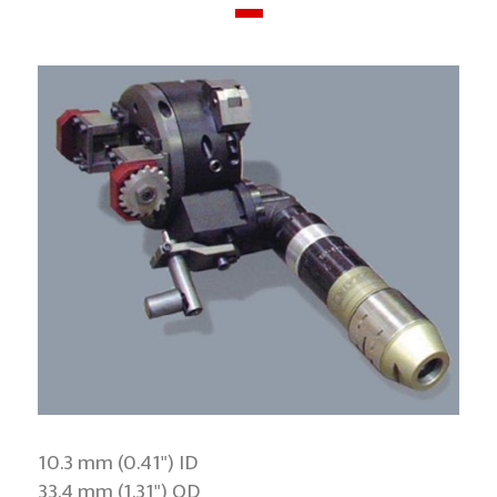
10.3 mm (0.41") ID
33.4 mm (1.31") OD