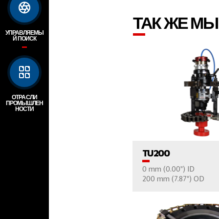
ТАК ЖЕ М
УПРАВЛЯЕМЫ
Й ПОИСК
ОТРАСЛИ
ПРОМЫШЛЕН
НОСТИ
ПРОСМОТР ПРО
TU200
0 mm (0.00") ID
ВАШ ВОПР
200 mm (7.87") OD