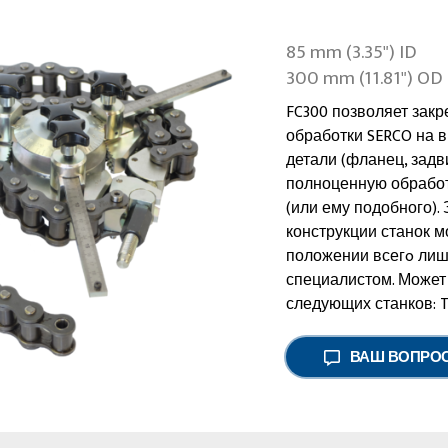
85 mm (3.35") ID
300 mm (11.81") OD
FC300 позволяет закр
обработки SERCO на 
детали (фланец, задв
полноценную обработ
(или ему подобного). 
конструкции станок 
положении всегo лиш
специалистом. Может
следующих станков: 
ВАШ ВОПРО