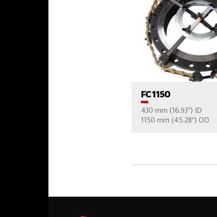
ПРОСМОТР ПРО
FC 1150
430 mm (16.93") ID
ВАШ ВОПР
1150 mm (45.28") OD