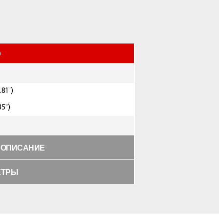
0
.81")
35")
 ОПИСАНИЕ
ЕТРЫ