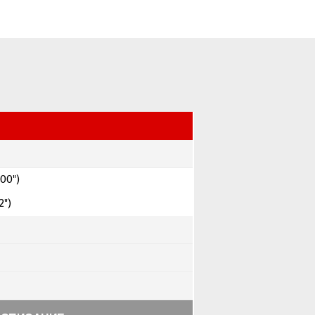
.00")
2")