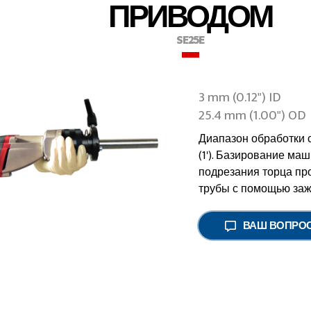
ПРИВОДОМ
SE25E
3 mm (0.12") ID
25.4 mm (1.00") OD
Диапазон обработки ста
(1'). Базирование ма
подрезания торца пр
трубы с помощью заж
ВАШ ВОПРО