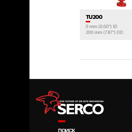
TU200
0 mm (0.00") ID
ВАШ ВОПР
200 mm (7.87") OD
ПОИСК