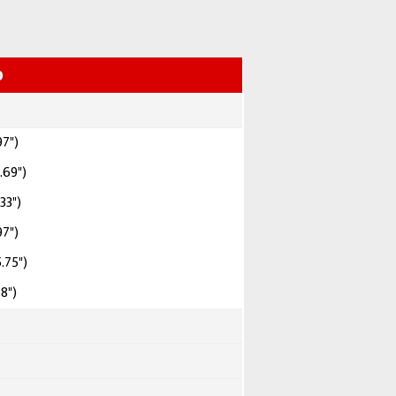
0
97")
.69")
33")
97")
.75")
8")