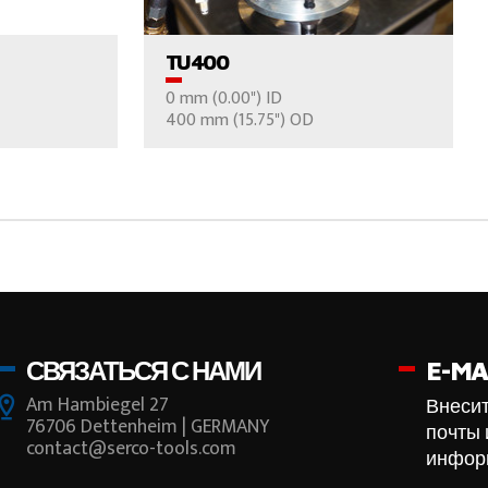
TU400
0 mm (0.00") ID
ОС
ВАШ ВОПРОС
400 mm (15.75") OD
СВЯЗАТЬСЯ С НАМИ
E-MA
Am Hambiegel 27
Внесит
76706 Dettenheim | GERMANY
почты 
contact@serco-tools.com
инфор