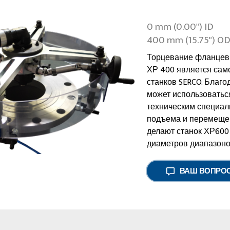
0 mm (0.00") ID
400 mm (15.75") O
Торцевание фланцев 
ХР 400 является сам
станков SERCO. Благ
может использоватьс
техническим специал
подъема и перемещен
делают станок ХР600
диаметров диапазоном
ВАШ ВОПРО