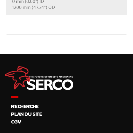
0 mm (0.00") ID
CONTÁCTENOS
1200 mm (47.24") OD
RECHERCHE
PLAN DU SITE
CGV